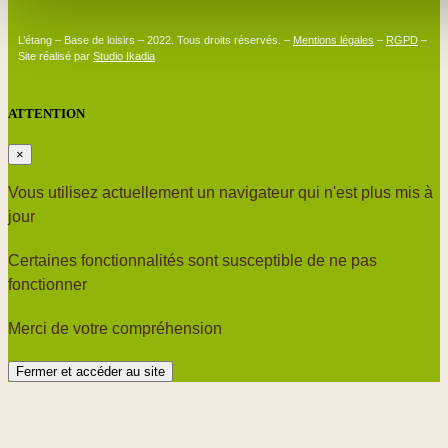
L’étang – Base de loisirs – 2022. Tous droits réservés. –
Mentions légales
–
RGPD
–
Site réalisé par
Studio Ikadia
ATTENTION
×
Vous utilisez actuellement un navigateur qui n'est plus mis à
jour
Certaines fonctionnalités sont susceptible de ne pas
fonctionner
Merci de votre compréhension
Fermer et accéder au site