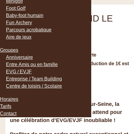
Minigolf
Foot Golf
Baby-foot humain
CE QUE COMPREND LE
Fun Archery
PACK :
Parcours acrobatique
Aire de jeux
6 personnes minimum
Groupes
La place de l’heureux élu est
offerte
Anniversaire
À partir de 10 personnes : une réduction de 1€ est
Entre Amis ou en famille
appliquée sur le pack.
EVG / EVJF
Entreprise / Team Building
Réservation obligatoire !!
Centre de loisirs / Scolaire
Horaires
Entre Troyes, Sens et Romilly-sur-Seine, la
Tarifs
Base de Loisirs de l’Étang vous attend pour
Contact
une célébration d’EVG/EVJF inoubliable !