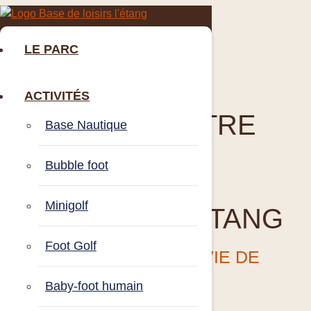
LE PARC
ACTIVITÉS
CÉLÉBREZ VOTRE
Base Nautique
EVG
OU
EVJF
Bubble foot
À LA BASE DE
Minigolf
LOISIRS DE L’ETANG
Foot Golf
UN ENTERREMENT DE VIE DE
GARÇON / JEUNE FILLE
Baby-foot humain
INOUBLIABLE !